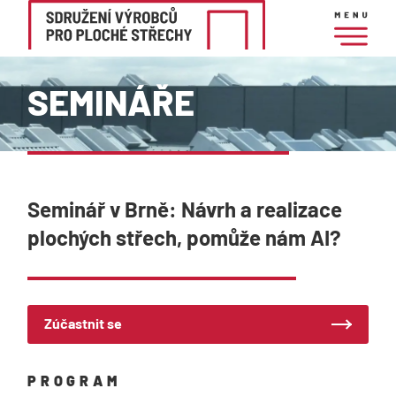
MENU
O nás
SEMINÁŘE
Aktuality
Členové sdružení
Realizace
Semináře
Seminář v Brně: Návrh a realizace
Konfigurátor
plochých střech, pomůže nám AI?
Kontakty
Zúčastnit se
PROGRAM