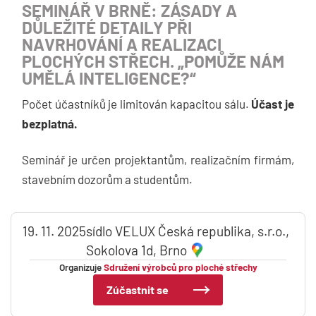
SEMINÁŘ V BRNĚ: ZÁSADY A
DŮLEŽITÉ DETAILY PŘI
NAVRHOVÁNÍ A REALIZACI
PLOCHÝCH STŘECH. „POMŮŽE NÁM
UMĚLÁ INTELIGENCE?“
Počet účastníků je limitován kapacitou sálu.
Účast je
bezplatná.
Seminář je určen projektantům, realizačním firmám,
stavebním dozorům a studentům.
19. 11. 2025
sídlo VELUX Česká republika, s.r.o.,
Sokolova 1d, Brno
Organizuje
Sdružení výrobců pro ploché střechy
Zúčastnit se