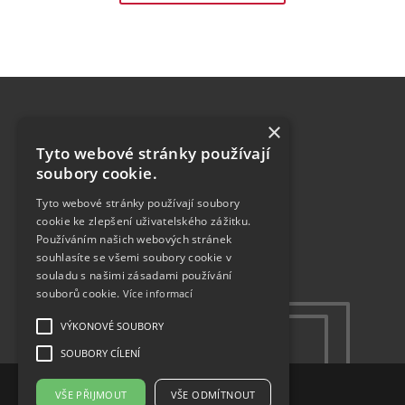
×
MENU
Tyto webové stránky používají
O nás
soubory cookie.
Aktuality
Členové sdružení
Tyto webové stránky používají soubory
Realizace
cookie ke zlepšení uživatelského zážitku.
Používáním našich webových stránek
Semináře
souhlasíte se všemi soubory cookie v
Konfigurátor
souladu s našimi zásadami používání
Kontakty
souborů cookie.
Více informací
VÝKONOVÉ SOUBORY
SOUBORY CÍLENÍ
© 2023
VŠE PŘIJMOUT
VŠE ODMÍTNOUT