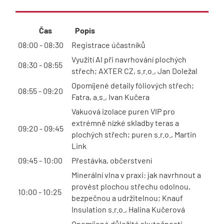
Čas
Popis
08:00 - 08:30
Registrace účastníků
Využití AI při navrhování plochých
08:30 - 08:55
střech; AXTER CZ, s.r.o., Jan Doležal
Opomíjené detaily fóliových střech;
08:55 - 09:20
Fatra, a.s., Ivan Kučera
Vakuová izolace puren VIP pro
extrémně nízké skladby teras a
09:20 - 09:45
plochých střech; puren s.r.o., Martin
Link
09:45 - 10:00
Přestávka, občerstvení
Minerální vlna v praxi: jak navrhnout a
provést plochou střechu odolnou,
10:00 - 10:25
bezpečnou a udržitelnou; Knauf
Insulation s.r.o., Halina Kučerová
Opomíjené důležité skutečnosti -