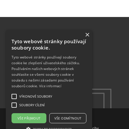
×
MENU
Tyto webové stránky používají
O nás
soubory cookie.
Aktuality
Členové sdružení
Tyto webové stránky používají soubory
Realizace
cookie ke zlepšení uživatelského zážitku.
Semináře
Používáním našich webových stránek
souhlasíte se všemi soubory cookie v
Konfigurátor
souladu s našimi zásadami používání
Kontakty
souborů cookie.
Více informací
VÝKONOVÉ SOUBORY
SOUBORY CÍLENÍ
© 2023
VŠE PŘIJMOUT
VŠE ODMÍTNOUT
⎯⎯
Sdružení výrobců pro ploché střechy