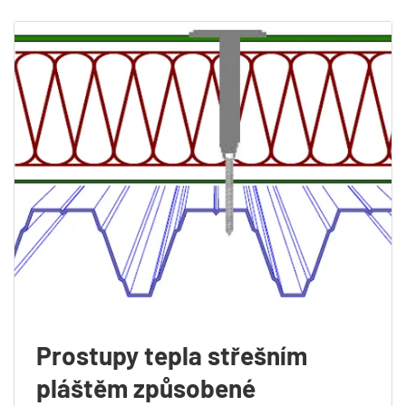
Prostupy tepla střešním
pláštěm způsobené